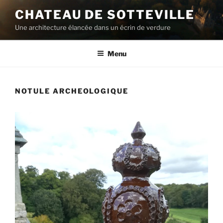
Aller
CHATEAU DE SOTTEVILLE
au
Une architecture élancée dans un écrin de verdure
contenu
principal
Menu
NOTULE ARCHEOLOGIQUE